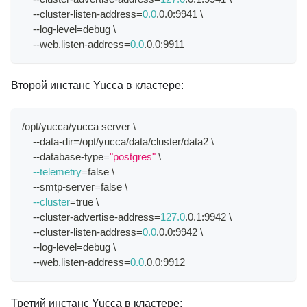
    --cluster-listen-address
=
0.0
.0.0:9941 
\
    --log-level
=
debug 
\
    --web.listen-address
=
0.0
.0.0:9911
Второй инстанс Yucca в кластере:
/opt/yucca/yucca server 
\
    --data-dir
=
/opt/yucca/data/cluster/data2 
\
    --database-type
=
"postgres"
\
--telemetry
=
false 
\
    --smtp-server
=
false 
\
--cluster
=
true 
\
    --cluster-advertise-address
=
127.0
.0.1:9942 
\
    --cluster-listen-address
=
0.0
.0.0:9942 
\
    --log-level
=
debug 
\
    --web.listen-address
=
0.0
.0.0:9912
Третий инстанс Yucca в кластере: