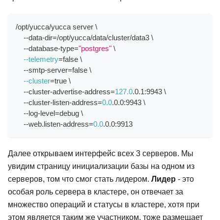
/opt/yucca/yucca server 
\
    --data-dir
=
/opt/yucca/data/cluster/data3 
\
    --database-type
=
"postgres"
\
--telemetry
=
false 
\
    --smtp-server
=
false 
\
--cluster
=
true 
\
    --cluster-advertise-address
=
127.0
.0.1:9943 
\
    --cluster-listen-address
=
0.0
.0.0:9943 
\
    --log-level
=
debug 
\
    --web.listen-address
=
0.0
.0.0:9913
Далее открываем интерфейс всех 3 серверов. Мы
увидим страницу инициализации базы на одном из
серверов, том что смог стать лидером.
Лидер
- это
особая роль сервера в кластере, он отвечает за
множество операций и статусы в кластере, хотя при
этом является таким же участником, тоже размещает