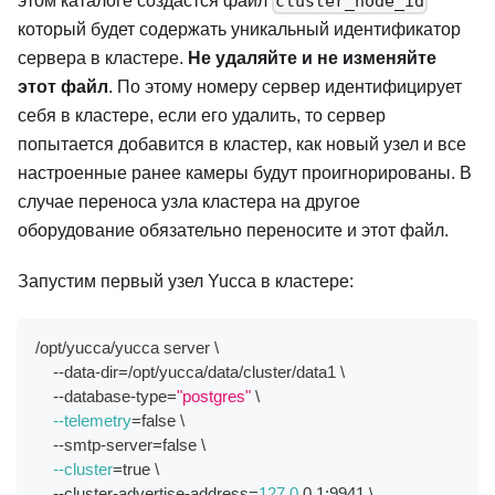
этом каталоге создастся файл
cluster_node_id
который будет содержать уникальный идентификатор
сервера в кластере.
Не удаляйте и не изменяйте
этот файл
. По этому номеру сервер идентифицирует
себя в кластере, если его удалить, то сервер
попытается добавится в кластер, как новый узел и все
настроенные ранее камеры будут проигнорированы. В
случае переноса узла кластера на другое
оборудование обязательно переносите и этот файл.
Запустим первый узел Yucca в кластере:
/opt/yucca/yucca server 
\
    --data-dir
=
/opt/yucca/data/cluster/data1 
\
    --database-type
=
"postgres"
\
--telemetry
=
false 
\
    --smtp-server
=
false 
\
--cluster
=
true 
\
    --cluster-advertise-address
=
127.0
.0.1:9941 
\