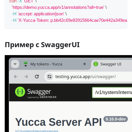
curl
-X
'GET'
\
'https://demo.yucca.app/v1/annotations?all=true'
\
-H
'accept: application/json'
\
-H
'X-Yucca-Token: p.bb42c69e83915664cae70e442a349eab5
Пример c SwaggerUI